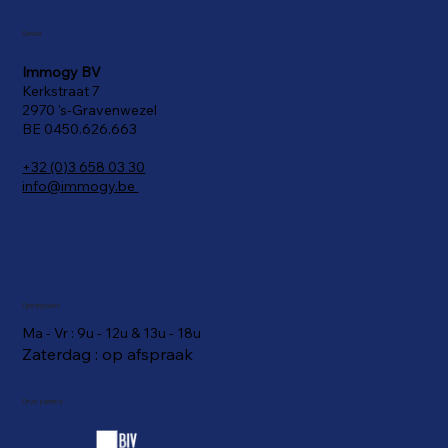
Contact
Immogy BV
Kerkstraat 7
2970 's-Gravenwezel
BE 0450.626.663
+32 (0)3 658 03 30
info@immogy.be
Openingsuren
Ma - Vr : 9u - 12u & 13u - 18u
Zaterdag : op afspraak
Onze partners