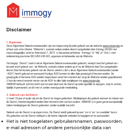
Disclaimer
1. Algemeen
Deze Algemene Gebruiksvoorwaarden zijn van toepassing bij ieder gebruik van de website
www.immogy.be
en
al haar sub-sites (hierna “Website”), evenals iedere andere dienst aangeboden door Immogy BVBA met
maatschappelijke zetel te Kerkstraat 7, 2970 ‘s-Gravenwezel (hierna “Immogy” of “Wij” of “Ons”), met
ondernemingsnummer BE 0450.626.663, eigenaar en beheerder van de Website.
Het begrip “Dienst” zoals in deze Algemene Gebruiksvoorwaarden gebruikt, verwijst naar het geheel van -
bezoek en/of gebruik van - de Website, evenals iedere andere op of via de Website door Ons aangeboden
dienst.Door het loutere gebruik van de Dienst, erkent u dat u deze Algemene Gebruiksvoorwaarden (verder
“AGV”) heeft gelezen en aanvaard.Huidige AGV kunnen te allen tijde gewijzigd of herzien worden. De
gewijzigde of herziene AGV worden toepasbaar vanaf het moment dat zij op de Website worden gepubliceerd.
U kan de meest recente versie van de AGV te allen tijde raadplegen via
www.immogy.be
.
IMMOGY behoudt zich het recht voor om (een deel van) de Dienst op ieder ogenblik te wijzigen, stop te zetten,
tijdelijk of permanent, en dit met of zonder voorafgaande mededeling.
2. Gebruik van de Dienst
U moet 18 jaar of ouder zijn om de Dienst te mogen gebruiken. Minderjarigen die gebruik wensen te maken van
de Dienst, moeten begeleid worden door minstens één van hun ouders. IMMOGY is in geen geval aansprakelijk
indien minderjarigen de Dienst gebruiken zonder ouderlijk toezicht.
Gebruik van de Dienst is op eigen risico. De Dienst wordt geleverd op een “as is” en “as available” basis.
Als gebruiker van de Dienst verklaart u de hierna volgende verboden te begrijpen en te aanvaarden:
Het is niet toegelaten gebruikersnamen, paswoorden,
e-mail adressen of andere persoonlijke data van