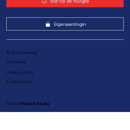
Blijf op de hoogte
Eigenaarslogin
© 2024 Immogy
Disclaimer
Privacy policy
Cookie policy
Site by
Weblab Studio