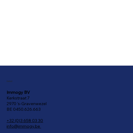
Contact
Immogy BV
Kerkstraat 7
2970 's-Gravenwezel
BE 0450.626.663
+32 (0)3 658 03 30
info@immogy.be